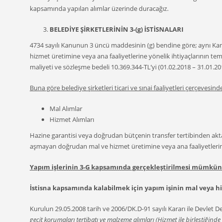
kapsamında yapılan alımlar üzerinde duracağız.
BELEDİYE ŞİRKETLERİNİN 3-(g) İSTİSNALARI
4734 sayılı Kanunun 3 üncü maddesinin (g) bendine göre; aynı Kanunu
hizmet üretimine veya ana faaliyetlerine yönelik ihtiyaçlarının te
maliyeti ve sözleşme bedeli 10.369.344-TL’yi (01.02.2018 – 31.01.
Buna göre belediye şirketleri ticari ve sınai faaliyetleri çerçevesind
Mal Alımlar
Hizmet Alımları
Hazine garantisi veya doğrudan bütçenin transfer tertibinden akta
aşmayan doğrudan mal ve hizmet üretimine veya ana faaliyetlerine 
Yapım işlerinin 3-G kapsamında gerçekleştirilmesi mümkün 
İstisna kapsamında kalabilmek için yapım işinin mal veya h
Kurulun 29.05.2008 tarih ve 2006/DK.D-91 sayılı Kararı ile Devlet D
geçit korumaları tertibatı ve malzeme alımları (Hizmet ile birleştiği