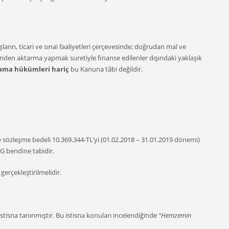
arın, ticari ve sınai faaliyetleri çerçevesinde; doğrudan mal ve
binden aktarma yapmak suretiyle finanse edilenler dışındaki yaklaşık
lama hükümleri hariç
bu Kanuna tâbi değildir.
 sözleşme bedeli 10.369.344-TL’yi (01.02.2018 – 31.01.2019 dönemi)
G bendine tabidir.
erçekleştirilmelidir.
stisna tanınmıştır. Bu istisna konuları incelendiğinde
“Hemzemin