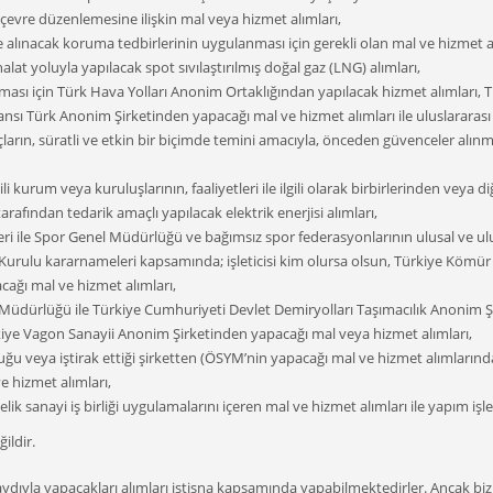
e çevre düzenlemesine ilişkin mal veya hizmet alımları,
lınacak koruma tedbirlerinin uygulanması için gerekli olan mal ve hizmet al
alat yoluyla yapılacak spot sıvılaştırılmış doğal gaz (LNG) alımları,
tılması için Türk Hava Yolları Anonim Ortaklığından yapılacak hizmet alımla
jansı Türk Anonim Şirketinden yapacağı mal ve hizmet alımları ile uluslarara
yaçların, süratli ve etkin bir biçimde temini amacıyla, önceden güvenceler a
şkili kurum veya kuruluşlarının, faaliyetleri ile ilgili olarak birbirlerinden ve
rafından tedarik amaçlı yapılacak elektrik enerjisi alımları,
eri ile Spor Genel Müdürlüğü ve bağımsız spor federasyonlarının ulusal ve ulusl
r Kurulu kararnameleri kapsamında; işleticisi kim olursa olsun, Türkiye Kö
cağı mal ve hizmet alımları,
Müdürlüğü ile Türkiye Cumhuriyeti Devlet Demiryolları Taşımacılık Anonim Şi
iye Vagon Sanayii Anonim Şirketinden yapacağı mal veya hizmet alımları,
ğu veya iştirak ettiği şirketten (ÖSYM’nin yapacağı mal ve hizmet alımlar
e hizmet alımları,
ik sanayi iş birliği uygulamalarını içeren mal ve hizmet alımları ile yapım işler
ildir.
ydıyla yapacakları alımları istisna kapsamında yapabilmektedirler. Ancak biz 