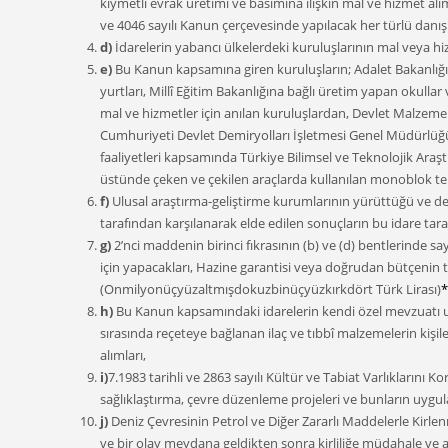
kıymetli evrak üretimi ve basımına ilişkin mal ve hizmet al
ve 4046 sayılı Kanun çerçevesinde yapılacak her türlü danışma
d)
İdarelerin yabancı ülkelerdeki kuruluşlarının mal veya hiz
e)
Bu Kanun kapsamına giren kuruluşların; Adalet Bakanlığın
yurtları, Millî Eğitim Bakanlığına bağlı üretim yapan okulla
mal ve hizmetler için anılan kuruluşlardan, Devlet Malzeme
Cumhuriyeti Devlet Demiryolları İşletmesi Genel Müdürlüğün
faaliyetleri kapsamında Türkiye Bilimsel ve Teknolojik Ara
üstünde çeken ve çekilen araçlarda kullanılan monoblok te
f)
Ulusal araştırma-geliştirme kurumlarının yürüttüğü ve des
tarafından karşılanarak elde edilen sonuçların bu idare taraf
g)
2’nci maddenin birinci fıkrasının (b) ve (d) bentlerinde sa
için yapacakları, Hazine garantisi veya doğrudan bütçenin 
(Onmilyonüçyüzaltmışdokuzbinüçyüzkırkdört Türk Lirası)
*
h)
Bu Kanun kapsamındaki idarelerin kendi özel mevzuatı uyar
sırasında reçeteye bağlanan ilaç ve tıbbî malzemelerin kişi
alımları,
i)
7.1983 tarihli ve 2863 sayılı Kültür ve Tabiat Varlıkların
sağlıklaştırma, çevre düzenleme projeleri ve bunların uygulam
j)
Deniz Çevresinin Petrol ve Diğer Zararlı Maddelerle Kirl
ve bir olay meydana geldikten sonra kirliliğe müdahale ve aci