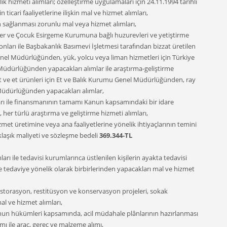
hizmeti alımları; özelleştirme uygulamaları için 24.11.1994 tarihli
icari faaliyetlerine ilişkin mal ve hizmet alımları,
en sağlanması zorunlu mal veya hizmet alımları,
tler ve Çocuk Esirgeme Kurumuna bağlı huzurevleri ve yetiştirme
nları ile Başbakanlık Basımevi İşletmesi tarafından bizzat üretilen
enel Müdürlüğünden, yük, yolcu veya liman hizmetleri için Türkiye
Müdürlüğünden yapacakları alımlar ile araştırma-geliştirme
t ve et ürünleri için Et ve Balık Kurumu Genel Müdürlüğünden, ray
Müdürlüğünden yapacakları alımlar,
mları ile finansmanının tamamı Kanun kapsamındaki bir idare
 her türlü araştırma ve geliştirme hizmeti alımları,
izmet üretimine veya ana faaliyetlerine yönelik ihtiyaçlarının temini
klaşık maliyeti ve sözleşme bedeli
369.344-TL
ı ile tedavisi kurumlarınca üstlenilen kişilerin ayakta tedavisi
ve tedaviye yönelik olarak birbirlerinden yapacakları mal ve hizmet
 restorasyon, restitüsyon ve konservasyon projeleri, sokak
al ve hizmet alımları,
anun hükümleri kapsamında, acil müdahale plânlarının hazırlanması
mı ile araç, gereç ve malzeme alımı,