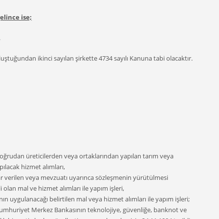
lince ise;
.
tuğundan ikinci sayılan şirkette 4734 sayılı Kanuna tabi olacaktır.
oğrudan üreticilerden veya ortaklarından yapılan tarım veya
ılacak hizmet alımları,
 karar verilen veya mevzuatı uyarınca sözleşmenin yürütülmesi
 olan mal ve hizmet alımları ile yapım işleri,
n uygulanacağı belirtilen mal veya hizmet alımları ile yapım işleri;
 Cumhuriyet Merkez Bankasının teknolojiye, güvenliğe, banknot ve