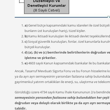
a)
Genel bütçe kapsamındaki kamu idareleri ile özel bütçeli id
bunların üst kuruluşları hariç), tüzel kişiler.
b)
Kamu iktisadi kuruluşları ile iktisadi devlet teşekkülleri
c)
Sosyal güvenlik kuruluşları, fonlar, özel kanunlarla kurul
bütçeli kuruluşlar.
d)
(a), (b) ve (c) bentlerinde belirtilenlerin doğrudan 
işletme ve şirketler.
e)
4603 sayılı Kanun kapsamındaki bankalar ile bu bankaların
Ancak, Tasarruf Mevduatı Sigorta Fonu ve bu Fonun hisselerine k
ya da ayrı ayrı sermayesinin yarısından fazlasına sahip bulundukla
gayrimenkul yatırım ortaklıkları ile enerji, su, ulaştırma ve tele
Görüldüğü üzere 4734 sayılı Kamu İhale Kanununun 2/a bendind
sermayesinin yarısından fazlasına sahip bulundukları her çeşit k
doğrudan veya dolaylı olarak birlikte ya da ayrı ayrı serma
tabidir.