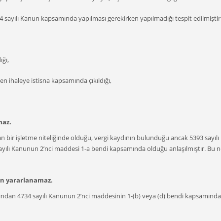
 sayılı Kanun kapsamında yapılması gerekirken yapılmadığı tespit edilmiştir
ığı,
en ihaleye istisna kapsamında çıkıldığı,
maz.
lan bir işletme niteliğinde olduğu, vergi kaydının bulunduğu ancak 5393 sayı
sayılı Kanunun 2’nci maddesi 1-a bendi kapsamında olduğu anlaşılmıştır. Bu n
en yararlanamaz.
ndığından 4734 sayılı Kanunun 2’nci maddesinin 1-(b) veya (d) bendi kapsam