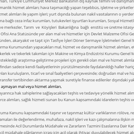
ımları, Türkiye Cumhuriyet Merkez Bankasının dış kaynak temini ve danışmanlık 
nlık hizmet alımları; hava taşımacılığı yapan teşebbüs, işletme ve şirketlerin t
met alımları ile yapım işleri; yurt dışında bulunan nakil vasıtalarının o yerd
a bağlı ceza infaz kurumları, tutukevleri işyurtları kurumları, Sosyal Hizme
r ve merkezler, Tarım ve Köyişleri Bakanlığına bağlı enstitü ve üretme istasyo
 Ofisi Ana Statüsünde yer alan mal ve hizmetler için Devlet Malzeme Ofisi G
den, akaryakıt ve taşıt için Tasfiye İşleri Döner Sermaye İşletmeleri Genel 
ştırma Kurumundan yapacakları mal, hizmet ve danışmanlık hizmet alımları, e
kerlek ve tekerlek takımları için Makine ve Kimya Endüstrisi Kurumu Genel 
teklediği araştırma-geliştirme projeleri için gerekli olan mal ve hizmet alı
ından sadece kendi faaliyetlerinin yürütülmesinde faydalanıldığı haller hariç,
yılan kuruluşların, ticarî ve sınaî faaliyetleri çerçevesinde; doğrudan mal ve h
transfer tertibinden aktarma yapmak suretiyle finanse edilenler dışındaki ya
 aşmayan mal veya hizmet alımları,
ınca hak sahiplerine sağlayacakları teşhis ve tedaviye yönelik hizmet alımlar
lerce alımları, sağlık hizmeti sunan bu Kanun kapsamındaki idarelerin teşhis 
ı Koruma Kanunu kapsamındaki taşınır ve taşınmaz kültür varlıklarının rölöve,
aları ile değerlendirme, muhafaza, nakil işleri ve kazı çalışmalarına ilişkin m
enmesinde Acil Durumlarda Müdahale ve Zararların Tazmini Esaslarına Dair K
l müdahale plânlarının icrası için acil olarak ihtiyaç duyulabilecek hizmet alı