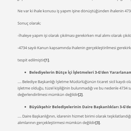
Ne var ki ihale konusu iş yapım işine dönüştüğünden ihalenin 4734
Sonuç olarak;
-İhaleye yapım işi olarak çıkılması gerekirken mal alımı olarak çıkıld
-4734 sayılı Kanun kapsamında ihalenin gerçekleştirilmesi gerekirk
tespit edilmiştir
[1]
.
Belediyelerin Bütçe İçi İşletmeleri 3-G’den Yararlana
…. Belediye Başkanlığı İşletme Müdürlüğünün ticaret sicil kaydı o
işletme olduğu, tüzel kişiliğinin bulunmadığı ve bu nedenle 4734 
değerlendirilmesi mümkün değildir
[2]
.
Büyükşehir Belediyelerinin Daire Başkanlıkları 3-G’d
…. Daire Başkanlığının, idarenin hizmet birimi olarak teşkilatla
alımlarının gerçekleştirmesi mümkün değildir
[3]
.