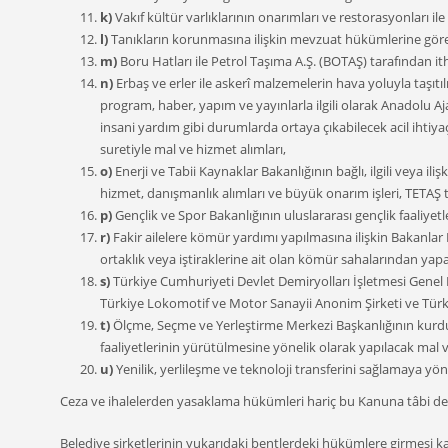
k)
Vakıf kültür varlıklarının onarımları ve restorasyonları il
l)
Tanıkların korunmasına ilişkin mevzuat hükümlerine göre a
m)
Boru Hatları ile Petrol Taşıma A.Ş. (BOTAŞ) tarafından ith
n)
Erbaş ve erler ile askerî malzemelerin hava yoluyla taşı
program, haber, yapım ve yayınlarla ilgili olarak Anadolu A
insani yardım gibi durumlarda ortaya çıkabilecek acil ihti
suretiyle mal ve hizmet alımları,
o)
Enerji ve Tabii Kaynaklar Bakanlığının bağlı, ilgili veya ili
hizmet, danışmanlık alımları ve büyük onarım işleri, TETAŞ ta
p)
Gençlik ve Spor Bakanlığının uluslararası gençlik faaliyetl
r)
Fakir ailelere kömür yardımı yapılmasına ilişkin Bakanla
ortaklık veya iştiraklerine ait olan kömür sahalarından yapa
s)
Türkiye Cumhuriyeti Devlet Demiryolları İşletmesi Genel 
Türkiye Lokomotif ve Motor Sanayii Anonim Şirketi ve Türk
t)
Ölçme, Seçme ve Yerleştirme Merkezi Başkanlığının kurdu
faaliyetlerinin yürütülmesine yönelik olarak yapılacak mal v
u)
Yenilik, yerlileşme ve teknoloji transferini sağlamaya yönel
Ceza ve ihalelerden yasaklama hükümleri hariç bu Kanuna tâbi değ
Belediye şirketlerinin yukarıdaki bentlerdeki hükümlere girmesi ka