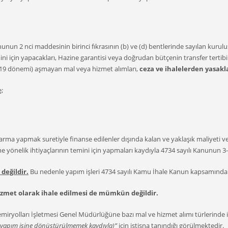
n 2 nci maddesinin birinci fıkrasının (b) ve (d) bentlerinde sayılan kuruluşl
mini için yapacakları, Hazine garantisi veya doğrudan bütçenin transfer terti
2019 dönemi) aşmayan mal veya hizmet alımları,
ceza ve ihalelerden yasak
e;
rma yapmak suretiyle finanse edilenler dışında kalan ve yaklaşık maliyeti ve
yönelik ihtiyaçlarının temini için yapmaları kaydıyla 4734 sayılı Kanunun 3-
değildir.
Bu nedenle yapım işleri 4734 sayılı Kamu İhale Kanun kapsamında g
izmet olarak ihale edilmesi de mümkün değildir.
emiryolları İşletmesi Genel Müdürlüğüne bazı mal ve hizmet alımı türlerinde i
nde yapım işine dönüştürülmemek kaydıyla)”
için istisna tanındığı görülmektedir.