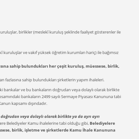
uruluşlar, birlikler (meslekî kuruluş şeklinde faaliyet gösterenler ile
kî kuruluşlar ve vakıf yüksek öğretim kurumları hariç) ile bağımsız
lasına sahip bulundukları her çeşit kuruluş, müessese, birlik,
n fazlasına sahip bulundukları şirketlerin yapım ihaleleri.
 bankalar ve bu bankaların doğrudan veya dolaylı olarak birlikte
n kapsamındaki bankaların 2499 sayılı Sermaye Piyasası Kanununa tabi
u Kanun kapsamı dışındadır.
in doğrudan veya dolaylı olarak birlikte ya da ayrı ayrı
ere Belediyeler Kamu ihalelerine tabi olduğu gibi,
Belediyelere
essese, birlik, işletme ve şirketlerde Kamu İhale Kanununa