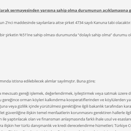
 olarak sermayesinden yarısına sahip olma durumunun açıklamasına ge
un 2’nci maddesinde sayılanlara aitse şirket 4734 sayılı Kanuna tabi olacaktır
 bir şirketin %51’ine sahip olması durumunda “dolaylı sahip olma” durumu oluş
a istisna edilebilecek alımlar sayılmıştır. Buna göre;
mevzuatı gereği işlemek, değerlendirmek, iyileştirmek veya satmak üzere d
nunu gereğince orman köyleri kalkındırma kooperatiflerinden ve köylülerden yap
duğuna veya gizlilik içinde yürütülmesi gerektiğine ilgili bakanlık tarafından
et güvenliğine ilişkin temel menfaatlerin korunmasını gerektiren hallerle ilgili
le yaptırılacak olan ve finansman anlaşmasında farklı ihale usul ve esaslarını
a ilişkin her türlü danışmanlık ve kredi derecelendirme hizmetleri; Türkiye