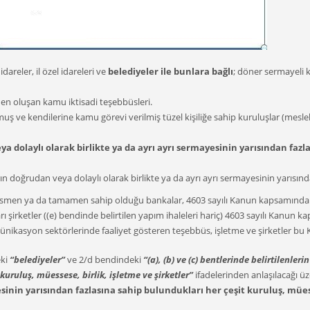
areler, il özel idareleri ve
belediyeler ile bunlara bağlı
; döner sermayeli k
nden oluşan kamu iktisadi teşebbüsleri.
muş ve kendilerine kamu görevi verilmiş tüzel kişiliğe sahip kuruluşlar (mesle
veya dolaylı olarak birlikte ya da ayrı ayrı sermayesinin yarısından faz
 doğrudan veya dolaylı olarak birlikte ya da ayrı ayrı sermayesinin yarısında
ısmen ya da tamamen sahip olduğu bankalar, 4603 sayılı Kanun kapsamındaki
rı şirketler ((e) bendinde belirtilen yapım ihaleleri hariç) 4603 sayılı Kanu
komünikasyon sektörlerinde faaliyet gösteren teşebbüs, işletme ve şirketler b
eki
“belediyeler”
ve 2/d bendindeki
“(a), (b) ve (c) bentlerinde belirtilenler
uruluş, müessese, birlik, işletme ve şirketler”
ifadelerinden anlaşılacağı üz
yesinin yarısından fazlasına sahip bulundukları her çeşit kuruluş, mü