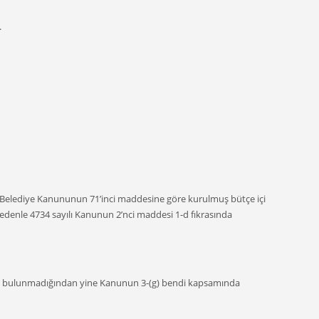
.
lı Belediye Kanununun 71’inci maddesine göre kurulmuş bütçe içi
edenle 4734 sayılı Kanunun 2’nci maddesi 1-d fıkrasında
ında bulunmadığından yine Kanunun 3-(g) bendi kapsamında