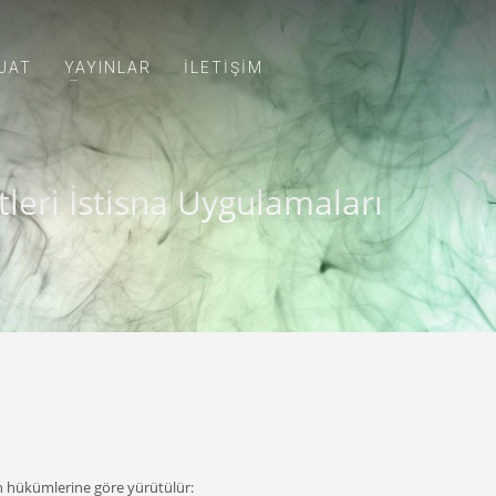
UAT
YAYINLAR
İLETİŞİM
tleri İstisna Uygulamaları
un hükümlerine göre yürütülür: