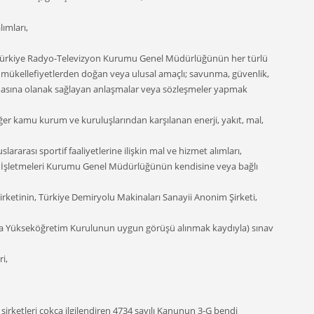
ımları,
rı, Türkiye Radyo-Televizyon Kurumu Genel Müdürlüğünün her türlü
sı mükellefiyetlerden doğan veya ulusal amaçlı; savunma, güvenlik,
lınmasına olanak sağlayan anlaşmalar veya sözleşmeler yapmak
ya diğer kamu kurum ve kuruluşlarından karşılanan enerji, yakıt, mal,
ararası sportif faaliyetlerine ilişkin mal ve hizmet alımları,
mür İşletmeleri Kurumu Genel Müdürlüğünün kendisine veya bağlı
rketinin, Türkiye Demiryolu Makinaları Sanayii Anonim Şirketi,
ında Yükseköğretim Kurulunun uygun görüşü alınmak kaydıyla) sınav
i,
şirketleri çokça ilgilendiren 4734 sayılı Kanunun 3-G bendi