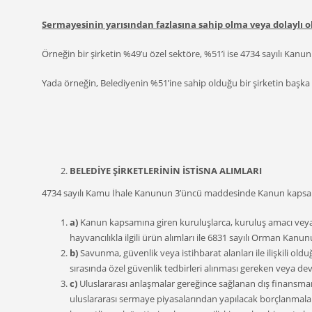
Sermayesinin yarısından fazlasına sahip olma veya dolaylı
Örneğin bir şirketin %49’u özel sektöre, %51’i ise 4734 sayılı Kanun
Yada örneğin, Belediyenin %51’ine sahip olduğu bir şirketin başka
BELEDİYE ŞİRKETLERİNİN İSTİSNA ALIMLARI
4734 sayılı Kamu İhale Kanunun 3’üncü maddesinde Kanun kapsamınd
a)
Kanun kapsamına giren kuruluşlarca, kuruluş amacı veya 
hayvancılıkla ilgili ürün alımları ile 6831 sayılı Orman Ka
b)
Savunma, güvenlik veya istihbarat alanları ile ilişkili ol
sırasında özel güvenlik tedbirleri alınması gereken veya devl
c)
Uluslararası anlaşmalar gereğince sağlanan dış finansman i
uluslararası sermaye piyasalarından yapılacak borçlanmalar